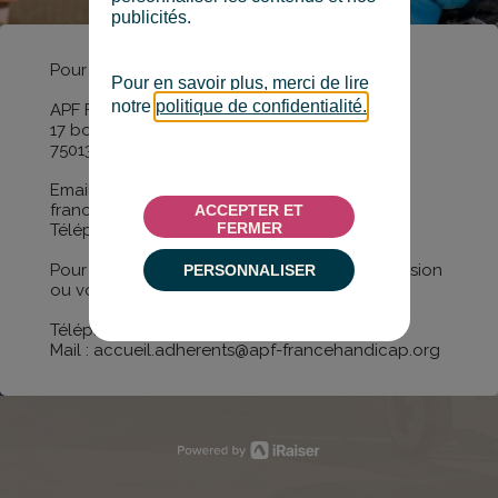
publicités.
Pour toute question :
Pour en savoir plus, merci de lire
notre
politique de confidentialité.
APF France handicap
17 boulevard Auguste Blanqui
75013 Paris
Email : accueil.donateurs@apf-
francehandicap.org
ACCEPTER ET
FERMER
Téléphone : 01 40 78 27 08
Pour toutes questions concernant votre adhésion
PERSONNALISER
ou votre abonnement à Faire Face :
Téléphone : 01 40 78 27 06
Mail : accueil.adherents@apf-francehandicap.org